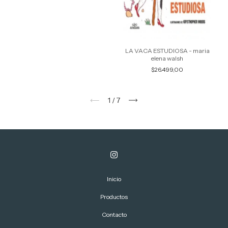
LA VACA ESTUDIOSA - maria
elena walsh
$26.499,00
1
/
7
Inicio
Productos
Contacto