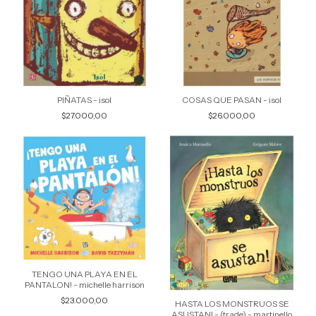
PIÑATAS - isol
COSAS QUE PASAN - isol
$27.000,00
$26.000,00
TENGO UNA PLAYA EN EL
PANTALON! - michelle harrison
$23.000,00
HASTA LOS MONSTRUOS SE
ASUSTAN! - (trade) - martinello