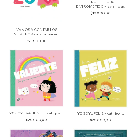
FEROZ EL LOBO
ENTROMETIDO - javier rojas
$19.000,00
VAMOS A CONTAR LOS
NUMEROS - maria mañeru
$23.900,00
YO SOY... VALIENTE - kath jewitt
YO SOY... FELIZ - kath jewitt
$20.000,00
$20.000,00