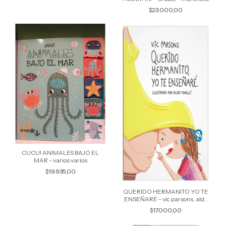
$23.000,00
CUCU! ANIMALES BAJO EL
MAR - varios varios
$19.935,00
QUERIDO HERMANITO YO TE
ENSEÑARE - vic parsons, aldo
tonelli
$17.000,00