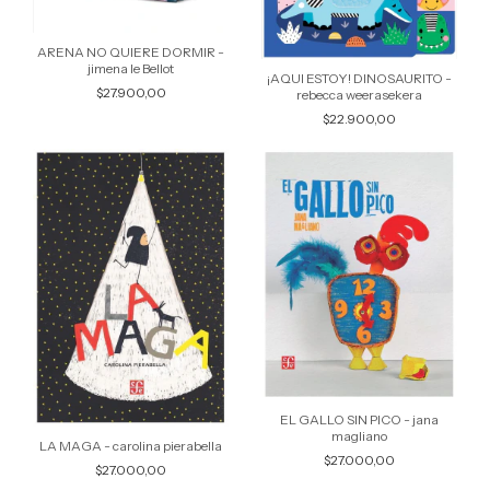
ARENA NO QUIERE DORMIR -
jimena le Bellot
¡AQUI ESTOY! DINOSAURITO -
$27.900,00
rebecca weerasekera
$22.900,00
EL GALLO SIN PICO - jana
magliano
LA MAGA - carolina pierabella
$27.000,00
$27.000,00