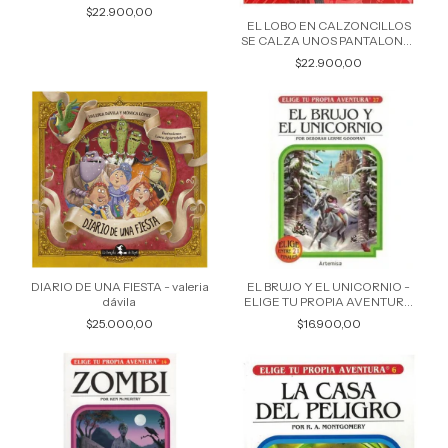
$22.900,00
EL LOBO EN CALZONCILLOS
SE CALZA UNOS PANTALONES
- wilfrid lupano
$22.900,00
EL BRUJO Y EL UNICORNIO -
DIARIO DE UNA FIESTA - valeria
ELIGE TU PROPIA AVENTURA
dávila
27 - deborah lerme goodman
$16.900,00
$25.000,00