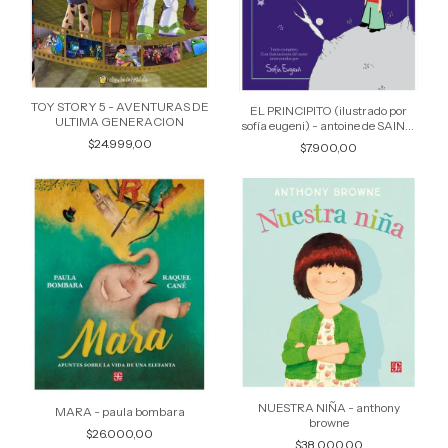
TOY STORY 5 - AVENTURAS DE
EL PRINCIPITO (ilustrado por
ULTIMA GENERACION
sofía eugeni) - antoine de SAINT-
EXUPERY
$24.999,00
$7.900,00
NUESTRA NIÑA - anthony
MARA - paula bombara
browne
$26.000,00
$38.000,00