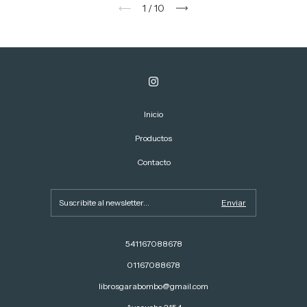
1
/
10
Inicio
Productos
Contacto
541167088678
01167088678
librosgarabombo@gmail.com