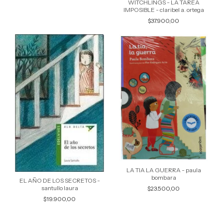
WITCHLINGS - LA TAREA
IMPOSIBLE - claribel a. ortega
$37.900,00
LA TIA LA GUERRA - paula
bombara
EL AÑO DE LOS SECRETOS -
santullo laura
$23.500,00
$19.900,00