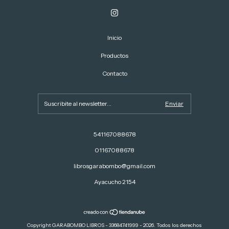
Inicio
Productos
Contacto
541167088678
01167088678
librosgarabombo@gmail.com
Ayacucho 2154
Copyright GARABOMBO LIBROS - 33684741999 - 2026. Todos los derechos