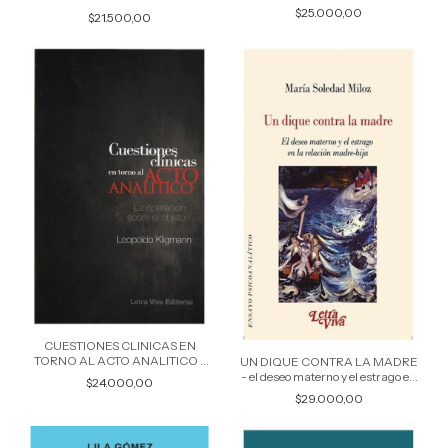
haydee
ADOLESCENCIAS - gabriela
$25.000,00
$21.500,00
insua
CUESTIONES CLINICAS EN
TORNO AL ACTO ANALITICO -
UN DIQUE CONTRA LA MADRE
leopoldo kligmann
- el deseo materno y el estrago en
$24.000,00
la relacion madre e hija - miloz
$29.000,00
maria soledad